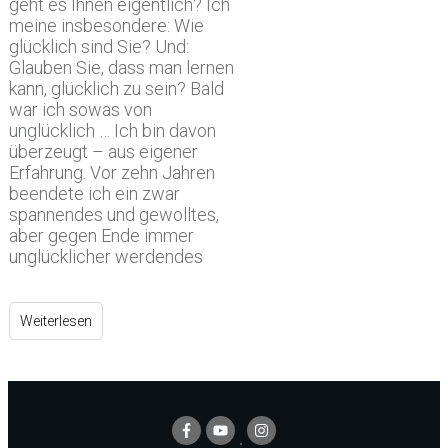
geht es Ihnen eigentlich? Ich
meine insbesondere: Wie
glücklich sind Sie? Und:
Glauben Sie, dass man lernen
kann, glücklich zu sein? Bald
war ich sowas von
unglücklich … Ich bin davon
überzeugt – aus eigener
Erfahrung. Vor zehn Jahren
beendete ich ein zwar
spannendes und gewolltes,
aber gegen Ende immer
unglücklicher werdendes
Weiterlesen