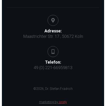
Adresse:
Maastrichter Str. 17 , 50672 Köln
Telefon:
49 (0) 221-66959813
©
2026
,
Dr. Stefan Frädrich
marketing by
onely